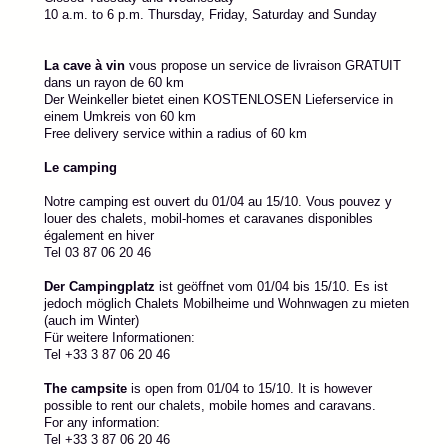
10 a.m. to 6 p.m. Thursday, Friday, Saturday and Sunday
La cave à vin
vous propose un service de livraison GRATUIT
dans un rayon de 60 km
Der Weinkeller bietet einen KOSTENLOSEN Lieferservice in
einem Umkreis von 60 km
Free delivery service within a radius of 60 km
Le camping
Notre camping est ouvert du 01/04 au 15/10. Vous pouvez y
louer des chalets, mobil-homes et caravanes disponibles
également en hiver
Tel 03 87 06 20 46
Der Campingplatz
ist geöffnet vom 01/04 bis 15/10. Es ist
jedoch möglich Chalets Mobilheime und Wohnwagen zu mieten
(auch im Winter)
Für weitere Informationen:
Tel +33 3 87 06 20 46
The campsite
is open from 01/04 to 15/10. It is however
possible to rent our chalets, mobile homes and caravans.
For any information:
Tel +33 3 87 06 20 46