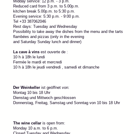
Midday service: 12 p.m. - 3 p.m.
Reduced card from 3 p.m. to 5.00p.m.
kitchen break 5.00p.m. to 5:30 p.m.
Evening service: 5:30 p.m. - 9:00 p.m.
Tel +33 387062046
Rest days: Tuesday and Wednesday
Possibility to take away the dishes from the menu and the tarts
flambées and pizzas (only in the evening
and Saturday Sunday lunch and dinner)
La cave à vins
est ouverte de :
10 h à 18h le lundi
Fermée le mardi et mercredi
10 h à 18h le jeudi vendredi , samedi et dimanche
Der Weinkeller
ist geöffnet von:
Montag 10 bis 18 Uhr
Dienstag und Mittwoch geschlossen
Donnerstag, Freitag, Samstag und Sonntag von 10 bis 18 Uhr
The wine cellar
is open from:
Monday 10 a.m. to 6 p.m.
Closed Tuesday and Wednesday